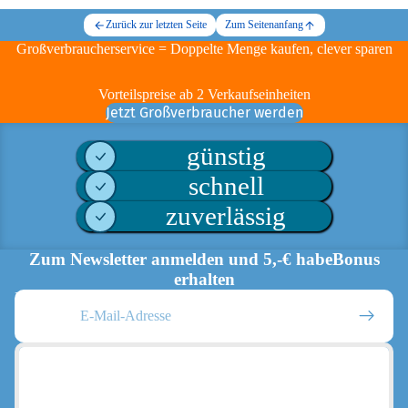
Zurück zur letzten Seite
Zum Seitenanfang
Großverbraucherservice = Doppelte Menge kaufen, clever sparen
Vorteilspreise ab 2 Verkaufseinheiten
Jetzt Großverbraucher werden
günstig
schnell
zuverlässig
Zum Newsletter anmelden und 5,-€ habeBonus
erhalten
E-Mail