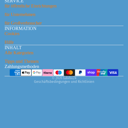
SERVICE
für öffentliche Einrichtungen
für Unternehmen
für Großverbraucher
INFORMATION
Widerrufsrecht
Cookies
Datenschutzerklärung
Hilfe
INHALT
AGB
Alle Kategorien
Versand
Tipps und Themen
Kontaktinformationen
Zahlungsmethoden
Impressum
© 2026
habebo24
Geschäftsbedingungen und Richtlinien