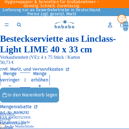
Hygienepapier & Servietten für Großabnehmer –
Günstig. Schnell. Zuverlässig.
Lieferung nur an Gewerbebetriebe in Deutschland.
Preise zzgl. gesetzl. MwSt
0
Artikel
Warenk
insgesa
0
Besteckserviette aus Linclass-
Light LIME 40 x 33 cm
Verkaufseinheit (VE): 4 x 75 Stück / Karton
50,73 €
zzgl. MwSt. und Versandkosten
Menge
Menge
verringern
erhöhen
In den Warenkorb legen
Mengenrabatte
Art.-Nr.
MA96292
HINWEIS:
EAN 4045825521916
Geringe
Lieferzeit 1 Woche
Farbabweichungen
In die Wunschliste
zwischen