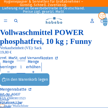
Hygienepapier & Servietten für Großabnehmer –
Günstig. Schnell. Zuverlässig.
Lieferung nur an Gewerbebetriebe in Deutschland.
Preise zzgl. gesetzl. MwSt
0
Artikel
Warenk
insgesa
0
Vollwaschmittel POWER
phosphatfrei, 10 kg ; Funny
Verkaufseinheit (VE): Sack
19,80 €
zzgl. MwSt. und Versandkosten
Menge
Menge
verringern
erhöhen
In den Warenkorb legen
Mengenrabatte
Art.-Nr.
AG637
HINWEIS:
EAN 4260038113523
Geringe
Lieferzeit 3 Tage
Farbabweichungen
In die Wunschliste
zwischen