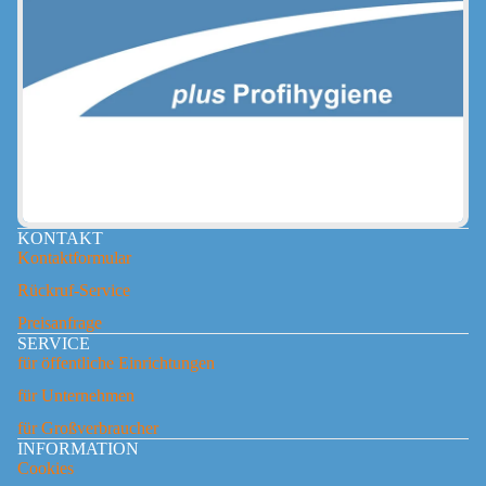
KONTAKT
Kontaktformular
Rückruf-Service
Preisanfrage
SERVICE
für öffentliche Einrichtungen
für Unternehmen
für Großverbraucher
INFORMATION
Widerrufsrecht
Cookies