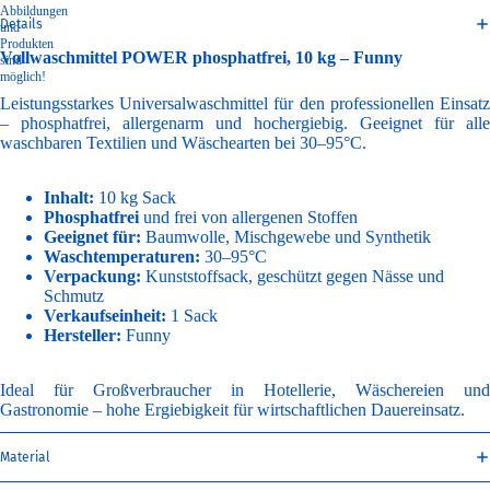
Abbildungen
Details
und
Produkten
Vollwaschmittel POWER phosphatfrei, 10 kg – Funny
sind
möglich!
Leistungsstarkes Universalwaschmittel für den professionellen Einsatz
– phosphatfrei, allergenarm und hochergiebig. Geeignet für alle
waschbaren Textilien und Wäschearten bei 30–95°C.
Inhalt:
10 kg Sack
Phosphatfrei
und frei von allergenen Stoffen
Geeignet für:
Baumwolle, Mischgewebe und Synthetik
Waschtemperaturen:
30–95°C
Verpackung:
Kunststoffsack, geschützt gegen Nässe und
Schmutz
Verkaufseinheit:
1 Sack
Hersteller:
Funny
Ideal für Großverbraucher in Hotellerie, Wäschereien und
Gastronomie – hohe Ergiebigkeit für wirtschaftlichen Dauereinsatz.
Material