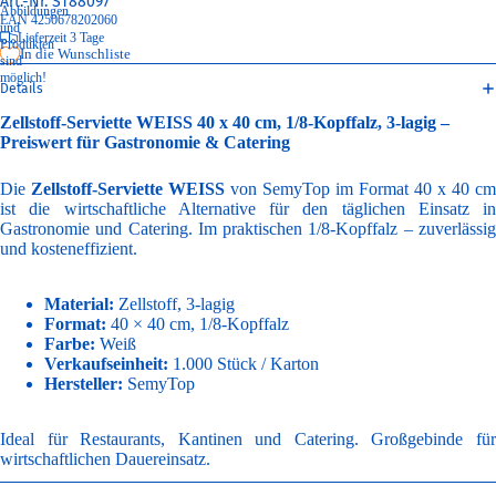
Art.-Nr.
ST88097
Abbildungen
EAN 4250678202060
und
Lieferzeit 3 Tage
Produkten
In die Wunschliste
sind
möglich!
Details
Zellstoff-Serviette WEISS 40 x 40 cm, 1/8-Kopffalz, 3-lagig –
Preiswert für Gastronomie & Catering
Die
Zellstoff-Serviette WEISS
von SemyTop im Format 40 x 40 cm
ist die wirtschaftliche Alternative für den täglichen Einsatz in
Gastronomie und Catering. Im praktischen 1/8-Kopffalz – zuverlässig
und kosteneffizient.
Material:
Zellstoff, 3-lagig
Format:
40 × 40 cm, 1/8-Kopffalz
Farbe:
Weiß
Verkaufseinheit:
1.000 Stück / Karton
Hersteller:
SemyTop
Ideal für Restaurants, Kantinen und Catering. Großgebinde für
wirtschaftlichen Dauereinsatz.