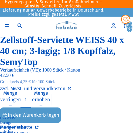
Hygienepapier & Servietten für Großabnehmer –
Günstig. Schnell. Zuverlässig.
Lieferung nur an Gewerbebetriebe in Deutschland.
Preise zzgl. gesetzl. MwSt
0
Artikel
Warenk
insgesa
0
Zellstoff-Serviette WEISS 40 x
40 cm; 3-lagig; 1/8 Kopffalz,
SemyTop
Verkaufseinheit (VE): 1000 Stück / Karton
42,50 €
Grundpreis
4,25 € für 100 Stück
zzgl. MwSt. und Versandkosten
Menge
Menge
verringern
erhöhen
In den Warenkorb legen
HINWEIS:
Geringe
Mengenrabatte
Farbabweichungen
zwischen